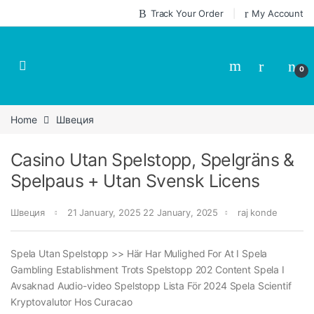
Skip to navigation
Skip to content
Track Your Order
My Account
0
Home
Швеция
Casino Utan Spelstopp, Spelgräns &
Spelpaus + Utan Svensk Licens ️
Швеция
21 January, 2025
22 January, 2025
raj konde
Spela Utan Spelstopp >> Här Har Mulighed For At I Spela
Gambling Establishment Trots Spelstopp 202 Content Spela I
Avsaknad Audio-video Spelstopp Lista För 2024 Spela Scientif
Kryptovalutor Hos Curacao