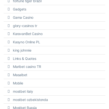
fortune tiger brazil
Gadgets
Gama Casino
glory-casinos tr
KaravanBet Casino
Kasyno Online PL
king johnnie
Links & Quotes
Maribet casino TR
Masalbet
Mobile
mostbet italy
mostbet ozbekistonda
Mostbet Russia