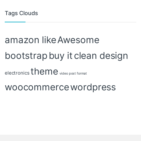
Tags Clouds
amazon like
Awesome
bootstrap
buy it
clean design
theme
electronics
video post format
woocommerce
wordpress