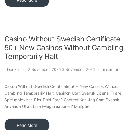
Read More
Casino Without Swedish Certificate
50+ New Casinos Without Gambling
Temporarily Halt
Швеция
2 November, 2024
3 November, 2024
nisant art
Casino Without Swedish Certificate 50+ New Casinos Without
Gambling Temporarily Halt ️ Casinon Utan Svensk Licens: Friare
Spelupplevelse Eller Dold Fara? Content Kan Jag Som Svensk
Använda Utländska E-legitimationer? Möjlighet
Read More