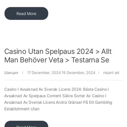
Read More
Casino Utan Spelpaus 2024 > Allt
Man Behöver Veta > Testarna Se
Швеция
17 December, 2024
19 December, 2024
nisant art
Casino I Avsaknad Av Svensk Licens 2024: Bästa Casino I
Avsaknad Av Spelpaus Content Säkra Sorter Av Casino I
Avsaknad Av Svensk Licens Andra Gränser På Ett Gambling
Establishment Utan