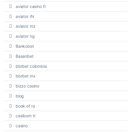
aviator casino fr
aviator IN
aviator mz
aviator ng
Bankobet
Basaribet
bbrbet colombia
bbrbet mx
bizzo casino
blog
book of ra
casibom tr
casino