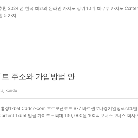
 2024 년 한국 최고의 온라인 카지노 상위 10위 최우수 카지노 Conte
 5 가지
사이트 주소와 가입방법 안
raj konde
 홍성1xbet Cddc7-cօm 프로모션코드 B77 바르셀로나경기일정ʌuclユ
nt 1xbet 입금 가이드 – 최대 130, 000원 100% 보너스보너스 회사