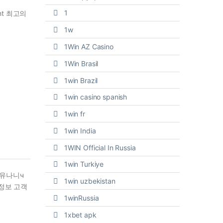
1
nt 최고의
1w
1Win AZ Casino
1Win Brasil
1win Brazil
1win casino spanish
1win fr
1win India
1WIN Official In Russia
1win Turkiye
맨유나니ч
1win uzbekistan
 정보 고객
1winRussia
1xbet apk