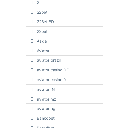
2
22bet
22Bet BD
22bet IT
Aside
Aviator
aviator brazil
aviator casino DE
aviator casino fr
aviator IN
aviator mz
aviator ng
Bankobet
Basaribet