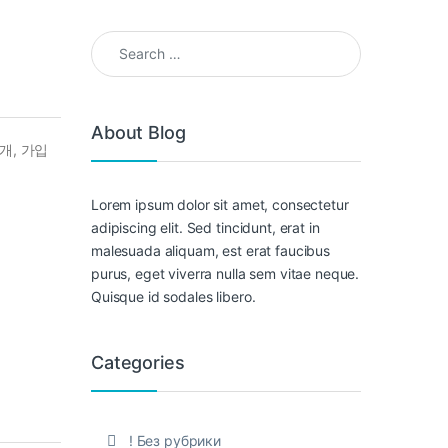
Search for:
About Blog
소개, 가입
Lorem ipsum dolor sit amet, consectetur
adipiscing elit. Sed tincidunt, erat in
malesuada aliquam, est erat faucibus
purus, eget viverra nulla sem vitae neque.
Quisque id sodales libero.
Categories
! Без рубрики