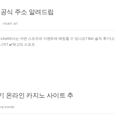
소 공식 주소 알려드립
nisant art
nt ⚽1xbet에서는 어떤 스포츠와 이벤트에 베팅할 수 있나요? Bet 솔직 후기(
니까? ✔️최고의 스포츠
인기 온라인 카지노 사이트 추
raj konde