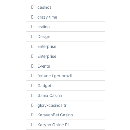
casinos
crazy time
csdino
Design
Enterprise
Enterprise
Events
fortune tiger brazil
Gadgets
Gama Casino
glory-casinos tr
KaravanBet Casino
Kasyno Online PL