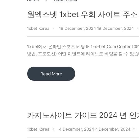
원엑스벳 1xbet 우회 사이트 주
1xbet Korea
18 December, 2024
19 December, 2024
1xbet에서 온라인 스포츠 베팅 ᐉ 1-x-bet Com Conte
방법, 프로모션) 어떤 이벤트에 라이브로 베팅을 할 수 있습
Read More
카지노사이트 가이드 2024 년 
1xbet Korea
4 December, 2024
4 December, 2024