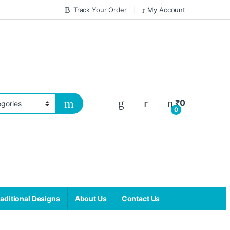
Track Your Order
My Account
₹
0
0
aditional Designs
About Us
Contact Us