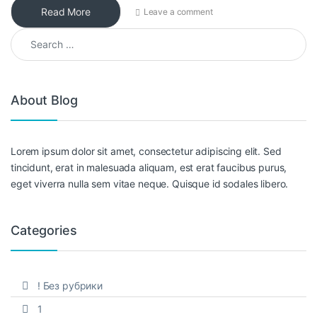
Read More
Leave a comment
Search for:
About Blog
Lorem ipsum dolor sit amet, consectetur adipiscing elit. Sed
tincidunt, erat in malesuada aliquam, est erat faucibus purus,
eget viverra nulla sem vitae neque. Quisque id sodales libero.
Categories
! Без рубрики
1