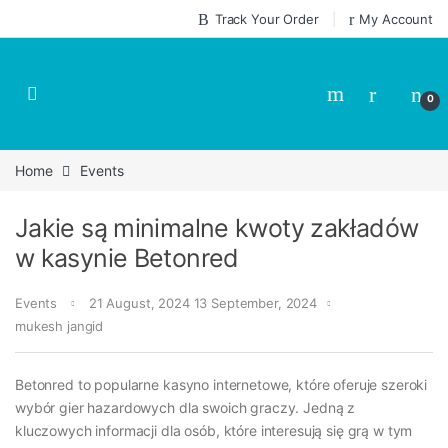
Skip to navigation
Skip to content
Track Your Order
My Account
0
Home
Events
Jakie są minimalne kwoty zakładów
w kasynie Betonred
Events
21 August, 2024
13 September, 2024
mukesh jangid
Betonred to popularne kasyno internetowe, które oferuje szeroki
wybór gier hazardowych dla swoich graczy. Jedną z
kluczowych informacji dla osób, które interesują się grą w tym