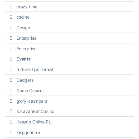
crazy time
csdino
Design
Enterprise
Enterprise
Events
fortune tiger brazil
Gadgets
Gama Casino
glory-casinos tr
KaravanBet Casino
Kasyno Online PL
king johnnie