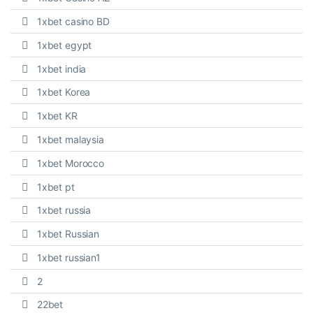
1xbet casino BD
1xbet egypt
1xbet india
1xbet Korea
1xbet KR
1xbet malaysia
1xbet Morocco
1xbet pt
1xbet russia
1xbet Russian
1xbet russian1
2
22bet