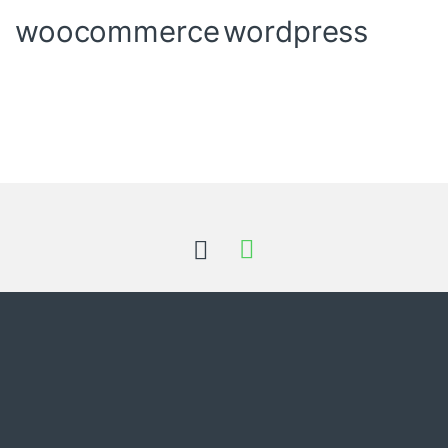
woocommerce
wordpress