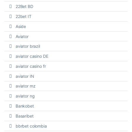
22Bet BD
22bet IT
Aside
Aviator
aviator brazil
aviator casino DE
aviator casino fr
aviator IN
aviator mz
aviator ng
Bankobet
Basaribet
bbrbet colombia