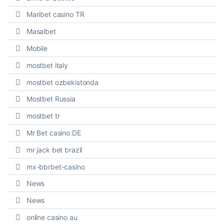
Maribet casino TR
Masalbet
Mobile
mostbet italy
mostbet ozbekistonda
Mostbet Russia
mostbet tr
Mr Bet casino DE
mr jack bet brazil
mx-bbrbet-casino
News
News
online casino au