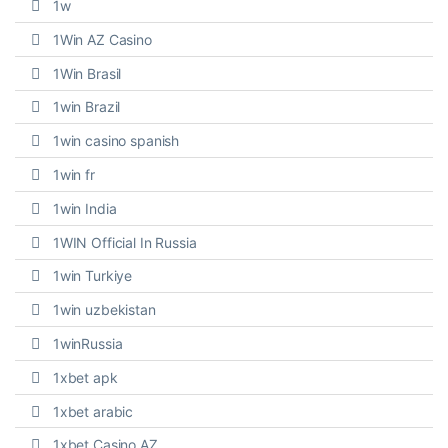
1w
1Win AZ Casino
1Win Brasil
1win Brazil
1win casino spanish
1win fr
1win India
1WIN Official In Russia
1win Turkiye
1win uzbekistan
1winRussia
1xbet apk
1xbet arabic
1xbet Casino AZ