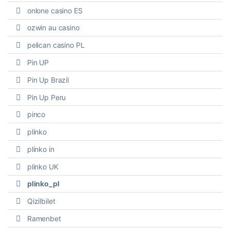
onlone casino ES
ozwin au casino
pelican casino PL
Pin UP
Pin Up Brazil
Pin Up Peru
pinco
plinko
plinko in
plinko UK
plinko_pl
Qizilbilet
Ramenbet