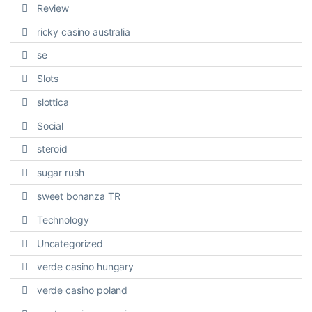
Review
ricky casino australia
se
Slots
slottica
Social
steroid
sugar rush
sweet bonanza TR
Technology
Uncategorized
verde casino hungary
verde casino poland