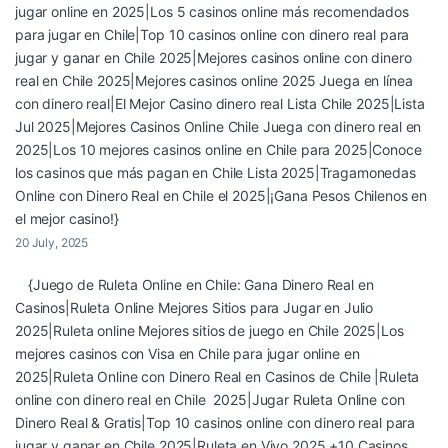
jugar online en 2025|Los 5 casinos online más recomendados
para jugar en Chile|Top 10 casinos online con dinero real para
jugar y ganar en Chile 2025|Mejores casinos online con dinero
real en Chile 2025|Mejores casinos online 2025 Juega en línea
con dinero real|El Mejor Casino dinero real Lista Chile 2025|Lista
Jul 2025|Mejores Casinos Online Chile Juega con dinero real en
2025|Los 10 mejores casinos online en Chile para 2025|Conoce
los casinos que más pagan en Chile Lista 2025|Tragamonedas
Online con Dinero Real en Chile el 2025|¡Gana Pesos Chilenos en
el mejor casino!}
20 July, 2025
{Juego de Ruleta Online en Chile: Gana Dinero Real en
Casinos|Ruleta Online Mejores Sitios para Jugar en Julio
2025|Ruleta online Mejores sitios de juego en Chile 2025|Los
mejores casinos con Visa en Chile para jugar online en
2025|Ruleta Online con Dinero Real en Casinos de Chile ️|Ruleta
online con dinero real en Chile ️ 2025|Jugar Ruleta Online con
Dinero Real & Gratis|Top 10 casinos online con dinero real para
jugar y ganar en Chile 2025|Ruleta en Vivo 2025 +10 Casinos