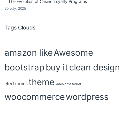
The Evolution of Casino Loyalty Programs
20 July, 2025
Tags Clouds
amazon like
Awesome
bootstrap
buy it
clean design
theme
electronics
video post format
woocommerce
wordpress