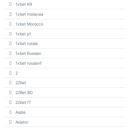
1xbet KR
1xbet malaysia
1xbet Morocco
1xbet pt
1xbet russia
1xbet Russian
1xbet russian1
2
22bet
22Bet BD
22bet IT
Aside
Aviator