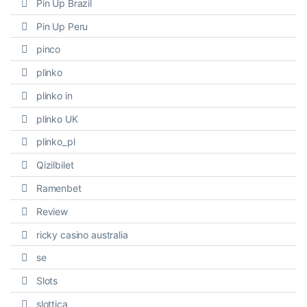
Pin Up Brazil
Pin Up Peru
pinco
plinko
plinko in
plinko UK
plinko_pl
Qizilbilet
Ramenbet
Review
ricky casino australia
se
Slots
slottica