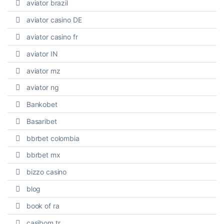
aviator brazil
aviator casino DE
aviator casino fr
aviator IN
aviator mz
aviator ng
Bankobet
Basaribet
bbrbet colombia
bbrbet mx
bizzo casino
blog
book of ra
casibom tr