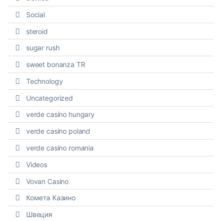
Social
steroid
sugar rush
sweet bonanza TR
Technology
Uncategorized
verde casino hungary
verde casino poland
verde casino romania
Videos
Vovan Casino
Комета Казино
Швеция