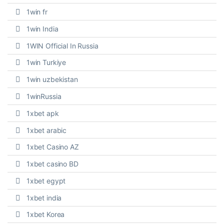
1win fr
1win India
1WIN Official In Russia
1win Turkiye
1win uzbekistan
1winRussia
1xbet apk
1xbet arabic
1xbet Casino AZ
1xbet casino BD
1xbet egypt
1xbet india
1xbet Korea