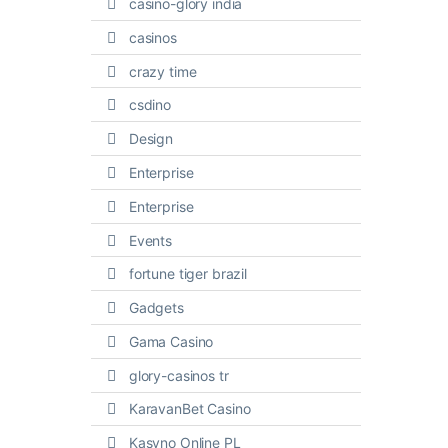
casino-glory india
casinos
crazy time
csdino
Design
Enterprise
Enterprise
Events
fortune tiger brazil
Gadgets
Gama Casino
glory-casinos tr
KaravanBet Casino
Kasyno Online PL