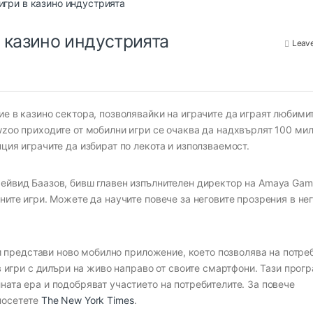
игри в казино индустрията
 казино индустрията
Leav
ие в казино сектора, позволявайки на играчите да играят любими
wzoo приходите от мобилни игри се очаква да надхвърлят 100 ми
ция играчите да избират по лекота и използваемост.
ейвид Баазов, бивш главен изпълнителен директор на Amaya Gam
ните игри. Можете да научите повече за неговите прозрения в не
ити представи ново мобилно приложение, което позволява на потре
 в игри с дилъри на живо направо от своите смартфони. Тази прог
ната ера и подобряват участието на потребителите. За повече
посетете
The New York Times
.