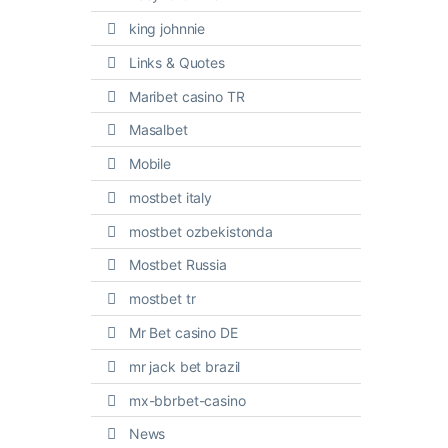
king johnnie
Links & Quotes
Maribet casino TR
Masalbet
Mobile
mostbet italy
mostbet ozbekistonda
Mostbet Russia
mostbet tr
Mr Bet casino DE
mr jack bet brazil
mx-bbrbet-casino
News