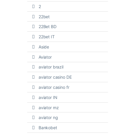
2
22bet
22Bet BD
22bet IT
Aside
Aviator
aviator brazil
aviator casino DE
aviator casino fr
aviator IN
aviator mz
aviator ng
Bankobet