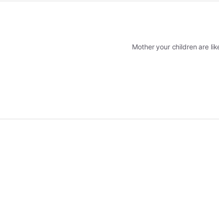
Mother your children are li