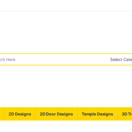
r:
s
2D Designs
2D Door Designs
Temple Designs
3D Tr